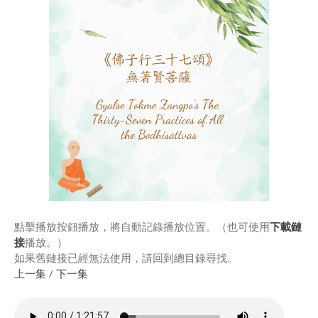
Rinpoche & Lineage
上師傳承
Tibetan Calendar 藏
曆
Gallery
Support Us 護持
Audio Playback 音頻回放
點擊播放按鈕播放，將自動記錄播放位置。（也可使用
下載鏈
接
播放。）
如果舊鏈接已經無法使用，請回到總目錄尋找。
上一集
/
下一集
Event Calendar