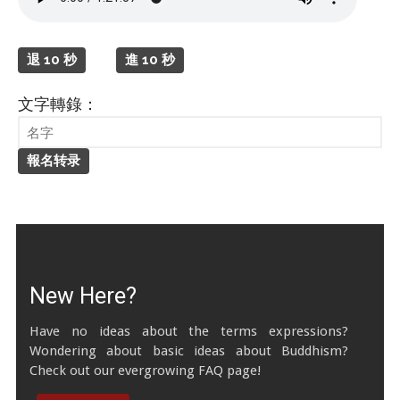
Tibetan Calendar
About Gankyil
退 10 秒
進 10 秒
文字轉錄：
New Here?
Have no ideas about the terms expressions?
Wondering about basic ideas about Buddhism?
Check out our evergrowing FAQ page!