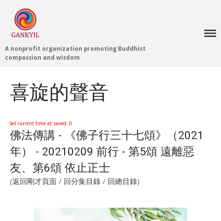
A nonprofit organization promoting Buddhist
Home 首頁
compassion and wisdom
Blog
Teachings 佛法教授
喜旋的聲音
Projects 項目計劃
Tenpé Wangchuk
Dharma Translation
Set current time at saved: 0
佛法傳講 - 《佛子行三十七頌》（2021
Multilingual
Dharma Dictionary
年） - 20210209 前行 - 第5頌 遠離惡
Tibetan Culture
Preservation
友、第6頌 依止正士
Editing Wiki 貢獻維基
(
返回剛才頁面
/
回分集目錄
/
回總目錄
)
About 關於
About Gankyil