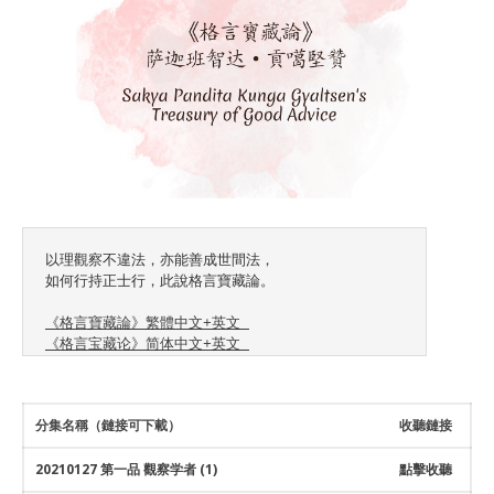
About Gankyil
Rinpoche & Lineage
上師傳承
Tibetan Calendar 藏
曆
Gallery
Support Us 護持
Audio Playback 音頻回放
﻿﻿﻿﻿﻿﻿﻿﻿﻿﻿﻿﻿以理觀察不違法，亦能善成世間法，

如何行持正士行，此說格言寶藏論。

《格言寶藏論》繁體中文+英文 
《格言宝藏论》简体中文+英文 
分集名稱（鏈接可下載）
收聽鏈接
20210127 第一品 觀察学者 (1)
點擊收聽