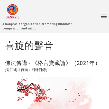
A nonprofit organization promoting Buddhist
compassion and wisdom
Home 首頁
Blog
喜旋的聲音
Teachings 佛法教授
Projects 項目計劃
佛法傳講 - 《格言寶藏論》（2021年）
Tenpé Wangchuk
Dharma Translation
(
返回剛才頁面
/
回總目錄
)
Multilingual
Dharma Dictionary
Tibetan Culture
Preservation
Editing Wiki 貢獻維基
About 關於