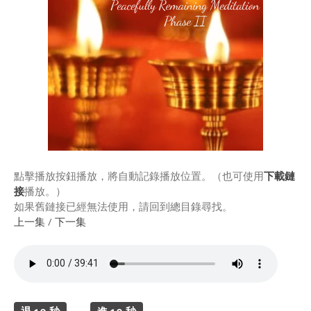
Rinpoche & Lineage
上師傳承
Tibetan Calendar 藏
曆
Gallery
Support Us 護持
Audio Playback 音頻回放
點擊播放按鈕播放，將自動記錄播放位置。（也可使用
下載鏈
接
播放。）
如果舊鏈接已經無法使用，請回到總目錄尋找。
上一集
/
下一集
Event Calendar