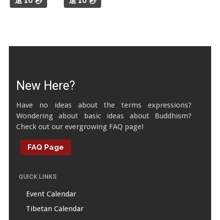
退 10 秒
進 10 秒
Tibetan Calendar
About Gankyil
New Here?
Have no ideas about the terms expressions?
Wondering about basic ideas about Buddhism?
Check out our evergrowing FAQ page!
FAQ Page
QUICK LINKS
Event Calendar
Tibetan Calendar