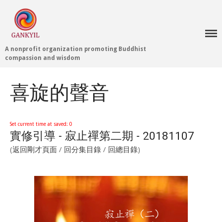
A nonprofit organization promoting Buddhist
Home 首頁
compassion and wisdom
Blog
Teachings 佛法教授
喜旋的聲音
Projects 項目計劃
Tenpé Wangchuk
Dharma Translation
Set current time at saved: 0
實修引導 - 寂止禪第二期 - 20181107
Multilingual
Dharma Dictionary
(
返回剛才頁面
/
回分集目錄
/
回總目錄
)
Tibetan Culture
Preservation
Editing Wiki 貢獻維基
About 關於
About Gankyil